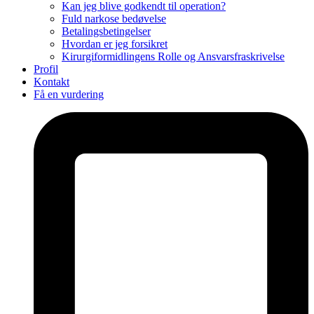
Kan jeg blive godkendt til operation?
Fuld narkose bedøvelse
Betalingsbetingelser
Hvordan er jeg forsikret
Kirurgiformidlingens Rolle og Ansvarsfraskrivelse
Profil
Kontakt
Få en vurdering