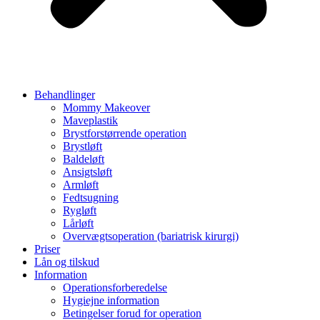
Behandlinger
Mommy Makeover
Maveplastik
Brystforstørrende operation
Brystløft
Baldeløft
Ansigtsløft
Armløft
Fedtsugning
Rygløft
Lårløft
Overvægtsoperation (bariatrisk kirurgi)
Priser
Lån og tilskud
Information
Operationsforberedelse
Hygiejne information
Betingelser forud for operation