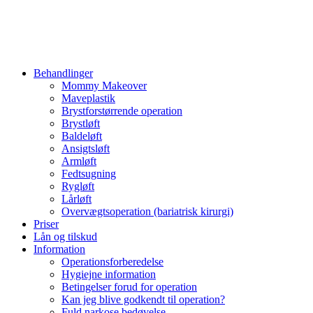
Behandlinger
Mommy Makeover
Maveplastik
Brystforstørrende operation
Brystløft
Baldeløft
Ansigtsløft
Armløft
Fedtsugning
Rygløft
Lårløft
Overvægtsoperation (bariatrisk kirurgi)
Priser
Lån og tilskud
Information
Operationsforberedelse
Hygiejne information
Betingelser forud for operation
Kan jeg blive godkendt til operation?
Fuld narkose bedøvelse